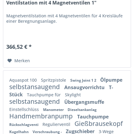
Ventilstation mit 4 Magnetventilen 1"
Magnetventilstation mit 4 Magnetventilen für 4 Kreisläufe
einer Beregnungsanlage.
366,52 € *
Merken
Ölpumpe
Aquaspot 100
Spritzpistole
Swing Joint 1 2
selbstansaugend
Ansaugvorrichtu
T-
Stück
Tauchpumpe für
Skylight
selbstansaugend
Übergangsmuffe
Einstellschlüss
Manometer
Dieseltankanlag
Handmembranpump
Tauchpumpe
Gießbrausekopf
Regulierventil
Rückschlagventi
Zugschieber
3-Wege
Kugelhahn
Verschraubung -