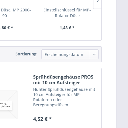
 Düse, MP 2000-
Einstellschlüssel für MP-
Swing Joint
90
Rotator Düse
,80 € *
1,43 € *
4,
Sortierung:
Sprühdüsengehäuse PROS
mit 10 cm Aufsteiger
Hunter Sprühdüsengehäuse mit
10 cm Aufsteiger für MP-
Rotatoren oder
Beregnungsdüsen.
4,52 € *